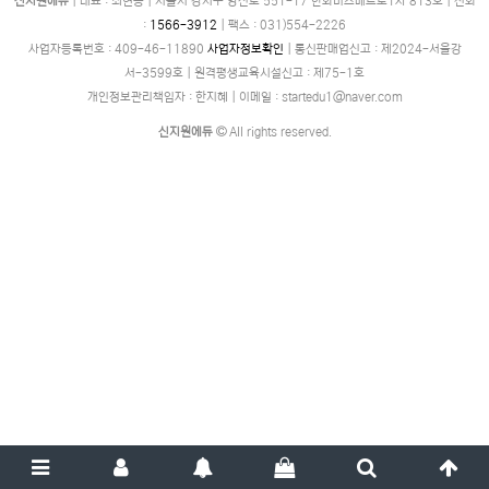
신지원에듀
|
대표 : 최현동
|
서울시 강서구 양천로 551-17 한화비즈메트로1차 813호
|
전화
:
1566-3912
|
팩스 :
031)554-2226
사업자등록번호 :
409-46-11890
사업자정보확인
|
통신판매업신고 :
제2024-서울강
서-3599호
|
원격평생교육시설신고 :
제75-1호
개인정보관리책임자 : 한지혜
|
이메일 : startedu1@naver.com
신지원에듀
All rights reserved.