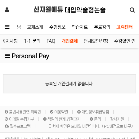
신지원에듀
대입약술형논술
청
선생님
교재소개
수험정보
학습자료
무료강의
고객센터
공지사항
1:1 문의
FAQ
개인결제
단체할인신청
수강할인 안
Personal Pay
등록된 개인결제가 없습니다.
불법사용관련 저작권
이용약관
개인정보취급방침
이메일 수집거부
책임의 한계,법적고지
문의
강사지원
필수프로그램
현재 화면은 모바일 버전입니다. > PC버전으로 바꾸기